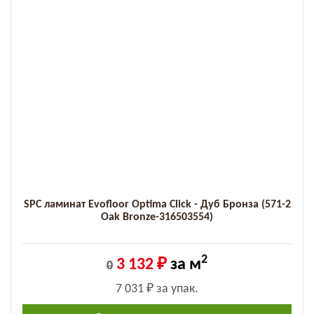
SPC ламинат Evofloor Optima Click - Дуб Бронза (571-2
Оak Bronze-316503554)
2
3 132 ₽
за м
0
7 031 ₽
за упак.