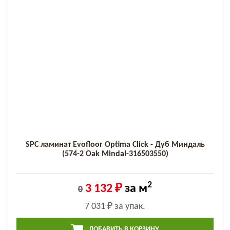
SPC ламинат Evofloor Optima Click - Дуб Миндаль
(574-2 Оak Mindal-316503550)
2
3 132 ₽
за м
0
7 031 ₽
за упак.
ДОБАВИТЬ В КОРЗИНУ