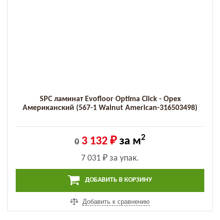
SPC ламинат Evofloor Optima Click - Орех
Американский (567-1 Walnut Аmerican-316503498)
2
3 132 ₽
за м
0
7 031 ₽
за упак.
ДОБАВИТЬ В КОРЗИНУ
Добавить к сравнению