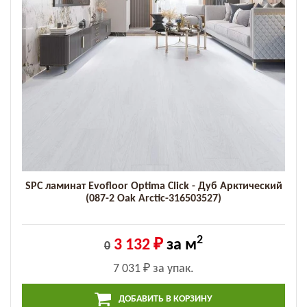
SPC ламинат Evofloor Optima Click - Дуб Арктический
(087-2 Оak Arctic-316503527)
2
3 132 ₽
за м
0
7 031 ₽
за упак.
ДОБАВИТЬ В КОРЗИНУ