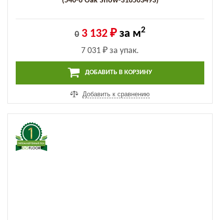
(540-6 Оak Snow-316503493)
2
3 132 ₽
за м
0
7 031 ₽
за упак.
ДОБАВИТЬ В КОРЗИНУ
Добавить к сравнению