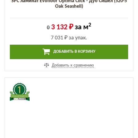
SPC ламинат Evofloor Optima Click - Дуб Сишел (520-5
Оak Seashell)
2
3 132 ₽
за м
0
7 031 ₽
за упак.
ДОБАВИТЬ В КОРЗИНУ
Добавить к сравнению