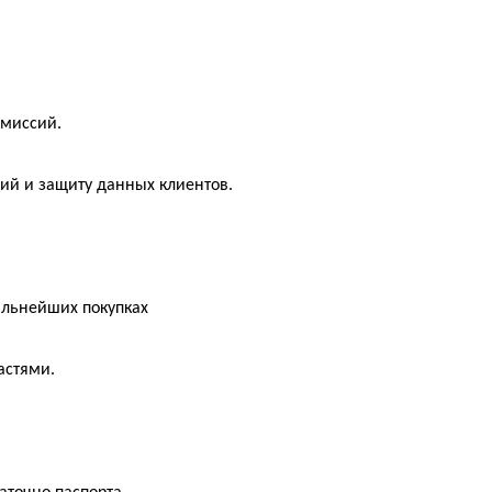
омиссий.
ций и защиту данных клиентов.
альнейших покупках
астями.