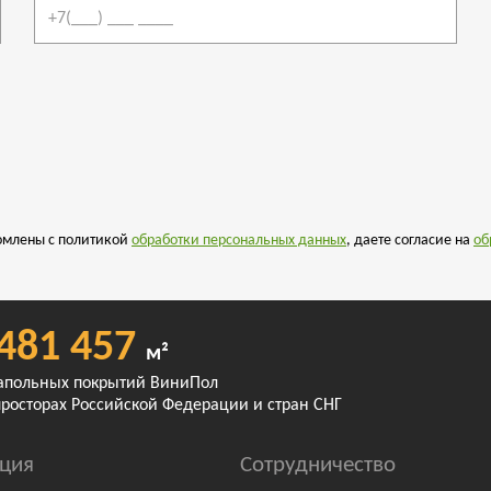
комлены с политикой
обработки персональных данных
, даете согласие на
об
481 457
м²
апольных покрытий ВиниПол
просторах Российской Федерации и стран СНГ
ция
Сотрудничество