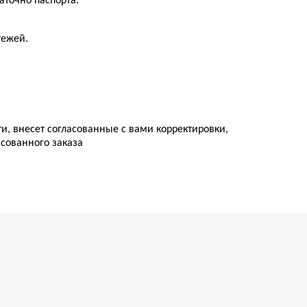
аточно паспорта.
тежей.
ти, внесет согласованные с вами корректировки,
асованного заказа