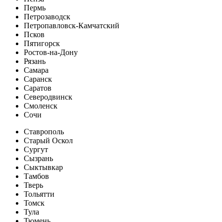
Пермь
Петрозаводск
Петропавловск-Камчатский
Псков
Пятигорск
Ростов-на-Дону
Рязань
Самара
Саранск
Саратов
Северодвинск
Смоленск
Сочи
Ставрополь
Старый Оскол
Сургут
Сызрань
Сыктывкар
Тамбов
Тверь
Тольятти
Томск
Тула
Тюмень