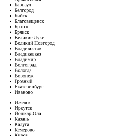
Барнаул
Белгород
Бийск
Благовещенск
Братск
Брянск
Великие Луки
Великий Новгород
Владивосток
Владикавказ
Владимир
Волгоград
Вологда
Воронеж
Грозный
Екатеринбург
Иваново
Ижевск
Иркутск
Йошкар-Ола
Казань
Калуга
Кемерово
Киров