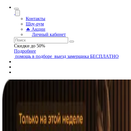
Контакты
Шоу-рум
🔥 Акции
Личный кабинет
Скидки до 50%
Подробнее
помощь
в подборе
выезд замерщика
БЕСПЛАТНО