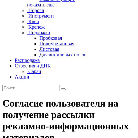
показать еще
Пороги
Инструмент
Клей
Крепеж
Подложка
Пробковая
Полиуретановая
Листовая
Для виниловых полов
Распродажа
Строения и ДПК
Сараи
Акции
Согласие пользователя на
получение рассылки
рекламно-информационных
материалов