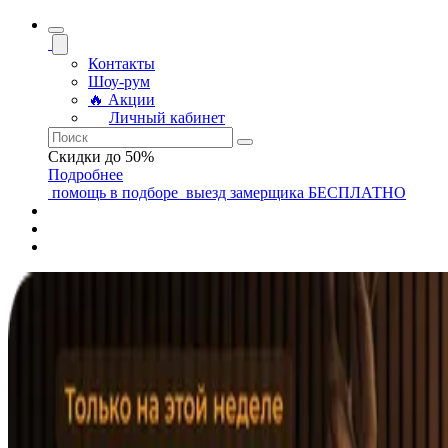
Контакты
Шоу-рум
🔥 Акции
Личный кабинет
Скидки до 50%
Подробнее
помощь
в подборе
выезд замерщика
БЕСПЛАТНО