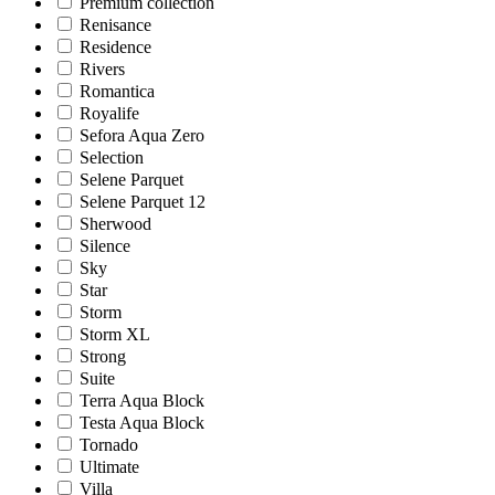
Premium collection
Renisance
Residence
Rivers
Romantica
Royalife
Sefora Aqua Zero
Selection
Selene Parquet
Selene Parquet 12
Sherwood
Silence
Sky
Star
Storm
Storm XL
Strong
Suite
Terra Aqua Block
Testa Aqua Block
Tornado
Ultimate
Villa