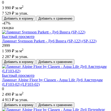
0
2
3 990 ₽
за м
7 529 ₽
за упак.
Добавить в корзину
Добавить к сравнению
-47%
скидка
Быстрый просмотр
Ламинат Svensson Parkett - Дуб Винга (SP-122) (SP-122)
2999
2
1 599 ₽
за м
2 287 ₽
за упак.
Добавить в корзину
Добавить к сравнению
Быстрый просмотр
Ламинат Alpine Floor by Classen - Aqua Life Дуб Амстердам
(LF103-02) (LF103-02)
0
2
2 490 ₽
за м
4 913 ₽
за упак.
Добавить в корзину
Добавить к сравнению