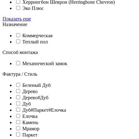
Херрингбон Шеврон (Herringbone Chevron)
Эко Плюс
Показать еще
Назначение
Коммерческая
Теплый пол
Способ монтажа
Механический замок
Фактура / Стиль
Беленый Дуб
Дерево
Дерево#Дуб
Дуб
Дуб#Паркет#Елочка
Елочка
Камень
Мрамор
Паркет