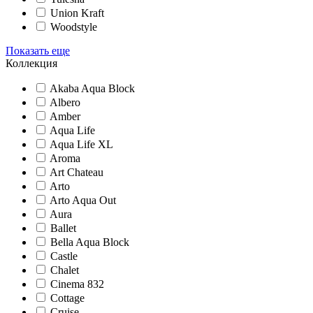
Union Kraft
Woodstyle
Показать еще
Коллекция
Akaba Aqua Block
Albero
Amber
Aqua Life
Aqua Life XL
Aroma
Art Chateau
Arto
Arto Aqua Out
Aura
Ballet
Bella Aqua Block
Castle
Chalet
Cinema 832
Cottage
Cruise