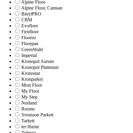
Alpine Floor
Alpine Floor, Camsan
BinylPRO
CBM
Evofloor
Firstfloor
Flooreo
Floorpan
GreenWald
Imperial
Kronopol Aurum
Kronopol Platinium
Kronostar
Kronparket
Most Floor
My Floor
My Step
Norland
Rooms
Svensson Parkett
Tarkett
ter Hurne
Tulesna