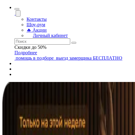
Контакты
Шоу-рум
🔥 Акции
Личный кабинет
Скидки до 50%
Подробнее
помощь
в подборе
выезд замерщика
БЕСПЛАТНО