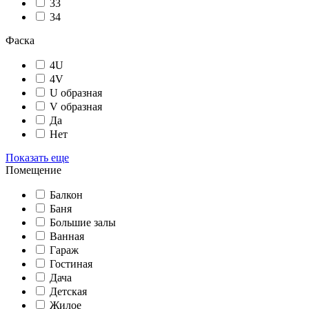
33
34
Фаска
4U
4V
U образная
V образная
Да
Нет
Показать еще
Помещение
Балкон
Баня
Большие залы
Ванная
Гараж
Гостиная
Дача
Детская
Жилое