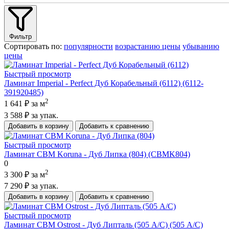
Фильтр
Сортировать по:
популярности
возрастанию цены
убыванию
цены
Быстрый просмотр
Ламинат Imperial - Perfect Дуб Корабельный (6112) (6112-
391920485)
2
1 641 ₽
за м
3 588 ₽
за упак.
Добавить в корзину
Добавить к сравнению
Быстрый просмотр
Ламинат CBM Koruna - Дуб Липка (804) (CBMK804)
0
2
3 300 ₽
за м
7 290 ₽
за упак.
Добавить в корзину
Добавить к сравнению
Быстрый просмотр
Ламинат CBM Ostrost - Дуб Липталь (505 А/C) (505 А/C)