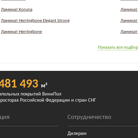
Ламинат Koruna
Ламинат 
Ламинат Herringbone Elegant Strong
Ламинат 
Ламинат Herringbone
Ламинат
Показать все подбо
481 493
м²
апольных покрытий ВиниПол
просторах Российской Федерации и стран СНГ
ция
Сотрудничество
Дилерам