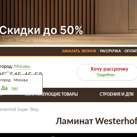
ЗАКАЗАТЬ ЗВОНОК
РАССРОЧКА
ОПЛАТ
город:
Москва
Хочу рассрочку
95) 545-45-53
Подробнее
город -
Москва
Да
Нет
Я
СОПУТСТВУЮЩИЕ ТОВАРЫ
СТРОЕНИЯ И ДПК
sterhof Super Step
Ламинат Westerhof