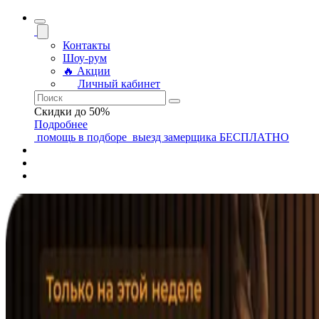
Контакты
Шоу-рум
🔥 Акции
Личный кабинет
Скидки до 50%
Подробнее
помощь
в подборе
выезд замерщика
БЕСПЛАТНО