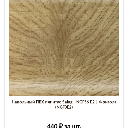
Напольный ПВХ плинтус Salag - NGF56 E2 | Фригола
(NGF0E2)
440 ₽
за шт.