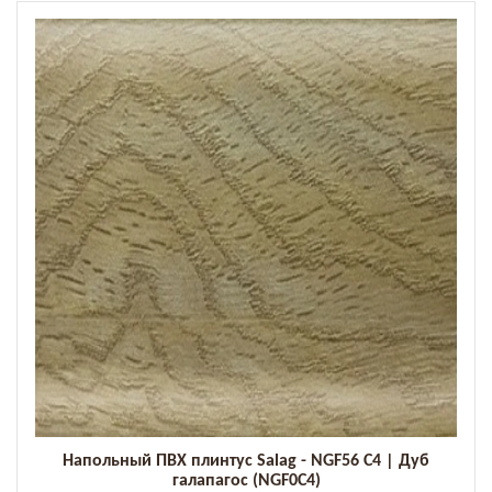
Напольный ПВХ плинтус Salag - NGF56 C4 | Дуб
галапагос (NGF0C4)