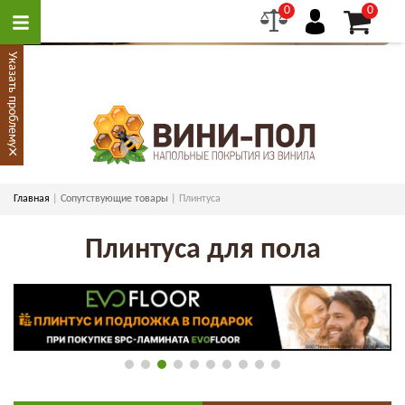
0
0
Указать проблему
×
Главная
Сопутствующие товары
Плинтуса
Плинтуса для пола