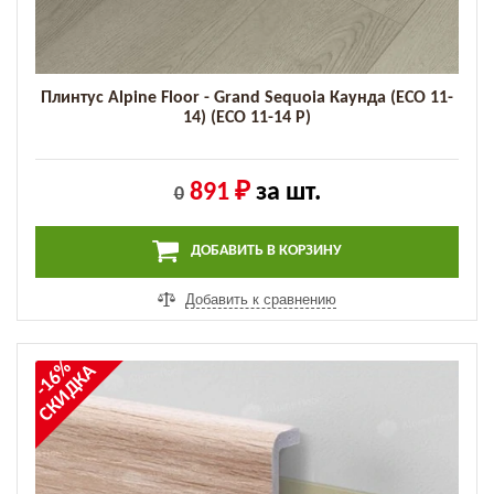
Плинтус Alpine Floor - Grand Sequoia Каунда (ECO 11-
14) (ECO 11-14 P)
891 ₽
за шт.
0
ДОБАВИТЬ В КОРЗИНУ
Добавить к сравнению
-16%
СКИДКА