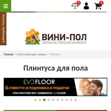
0
0
Указать проблему
×
Главная
Сопутствующие товары
Плинтуса
Плинтуса для пола