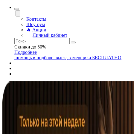
Контакты
Шоу-рум
🔥 Акции
Личный кабинет
Скидки до 50%
Подробнее
помощь
в подборе
выезд замерщика
БЕСПЛАТНО