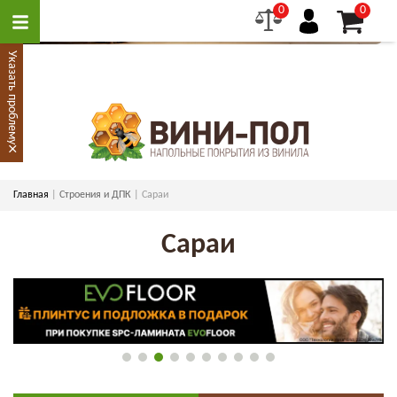
0
0
Указать проблему
×
Главная
Строения и ДПК
Сараи
Сараи