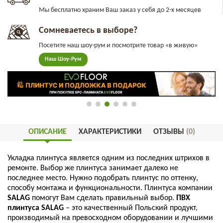
Мы бесплатно храним Ваш заказ у себя до 2-х месяцев
Сомневаетесь в выборе?
Посетите наш шоу-рум и посмотрите товар «в живую»
Наш Шоу-Рум
ОПИСАНИЕ
ХАРАКТЕРИСТИКИ
ОТЗЫВЫ
(0)
Укладка
плинтуса
является
одним
из
последних
штрихов
в
ремонте
.
Выбор
же
плинтуса
занимает
далеко
не
последнее
место
.
Нужно
подобрать
плинтус
по
оттенку
,
способу
монтажа
и
функциональности
.
Плинтуса
компании
SALAG
помогут
Вам
сделать
правильный
выбор
.
ПВХ
плинтуса
SALAG
–
это
качественный
Польский
продукт
,
производимый
на
превосходном
оборудовании
и
лучшими