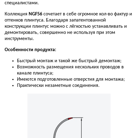
специалистами
.
Коллекция
NGF56
сочетает
в
себе
огромное
кол
-
во
фактур
и
оттенков
плинтуса
.
Благодаря
запатентованной
конструкции
плинтус
можно
с
лёгкостью
устанавливать
и
демонтировать
,
совершенно
не
используя
при
этом
инструменты
.
Особенности
продукта
:
Быстрый
монтаж
и
такой
же
быстрый
демонтаж
;
Возможность
размещения
нескольких
проводов
в
канале
плинтуса
;
Имеются
подготовленные
отверстия
для
монтажа
;
Практически
незаметные
соединения
.