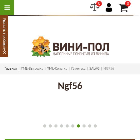
0
0
Указать проблему
×
Главная
YML-Выгрузка
YML-Сопутка
Плинтуса
SALAG
NGF56
Ngf56