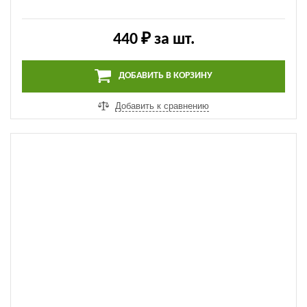
Напольный ПВХ плинтус Salag - NGF56 38 | Дуб
Дартфорд (NGF038)
440 ₽
за шт.
ДОБАВИТЬ В КОРЗИНУ
Добавить к сравнению