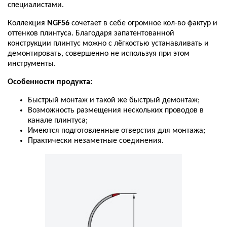
специалистами
.
Коллекция
NGF56
сочетает
в
себе
огромное
кол
-
во
фактур
и
оттенков
плинтуса
.
Благодаря
запатентованной
конструкции
плинтус
можно
с
лёгкостью
устанавливать
и
демонтировать
,
совершенно
не
используя
при
этом
инструменты
.
Особенности
продукта
:
Быстрый
монтаж
и
такой
же
быстрый
демонтаж
;
Возможность
размещения
нескольких
проводов
в
канале
плинтуса
;
Имеются
подготовленные
отверстия
для
монтажа
;
Практически
незаметные
соединения
.