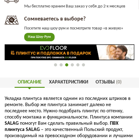
Мы бесплатно храним Ваш заказ у себя до 2-х месяцев
Сомневаетесь в выборе?
Посетите наш шоу-рум и посмотрите товар «в живую»
Наш Шоу-Рум
ОПИСАНИЕ
ХАРАКТЕРИСТИКИ
ОТЗЫВЫ
(0)
Укладка
плинтуса
является
одним
из
последних
штрихов
в
ремонте
.
Выбор
же
плинтуса
занимает
далеко
не
последнее
место
.
Нужно
подобрать
плинтус
по
оттенку
,
способу
монтажа
и
функциональности
.
Плинтуса
компании
SALAG
помогут
Вам
сделать
правильный
выбор
.
ПВХ
плинтуса
SALAG
–
это
качественный
Польский
продукт
,
производимый
на
превосходном
оборудовании
и
лучшими