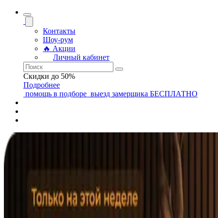
Контакты
Шоу-рум
🔥 Акции
Личный кабинет
Скидки до 50%
Подробнее
помощь
в подборе
выезд замерщика
БЕСПЛАТНО