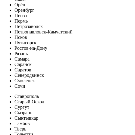
Орёл
Оренбург
Пенза
Пермь
Петрозаводск
Петропавловск-Камчатский
Псков
Пятигорск
Ростов-на-Дону
Рязань
Самара
Саранск
Саратов
Северодвинск
Смоленск
Сочи
Ставрополь
Старый Оскол
Сургут
Сызрань
Сыктывкар
Тамбов
Тверь
Тольятти