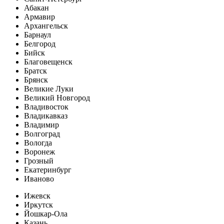
Абакан
Армавир
Архангельск
Барнаул
Белгород
Бийск
Благовещенск
Братск
Брянск
Великие Луки
Великий Новгород
Владивосток
Владикавказ
Владимир
Волгоград
Вологда
Воронеж
Грозный
Екатеринбург
Иваново
Ижевск
Иркутск
Йошкар-Ола
Казань