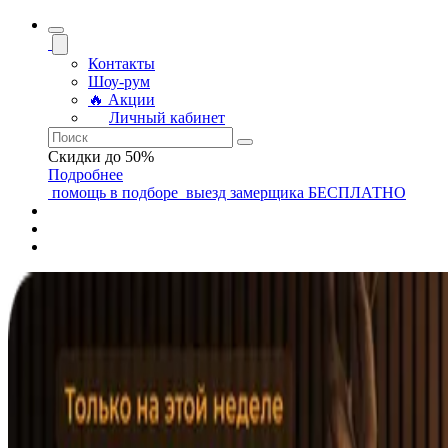
Контакты
Шоу-рум
🔥 Акции
Личный кабинет
Скидки до 50%
Подробнее
помощь
в подборе
выезд замерщика
БЕСПЛАТНО