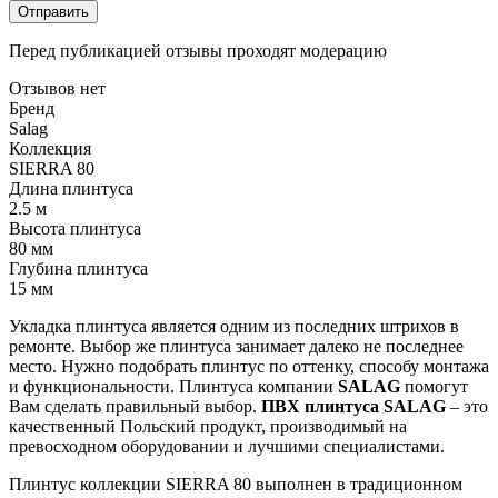
Отправить
Перед публикацией отзывы проходят модерацию
Отзывов нет
Бренд
Salag
Коллекция
SIERRA 80
Длина плинтуса
2.5 м
Высота плинтуса
80 мм
Глубина плинтуса
15 мм
Укладка
плинтуса
является
одним
из
последних
штрихов
в
ремонте
.
Выбор
же
плинтуса
занимает
далеко
не
последнее
место
.
Нужно
подобрать
плинтус
по
оттенку
,
способу
монтажа
и
функциональности
.
Плинтуса
компании
SALAG
помогут
Вам
сделать
правильный
выбор
.
ПВХ
плинтуса
SALAG
–
это
качественный
Польский
продукт
,
производимый
на
превосходном
оборудовании
и
лучшими
специалистами
.
Плинтус коллекции SIERRA 80 выполнен в традиционном