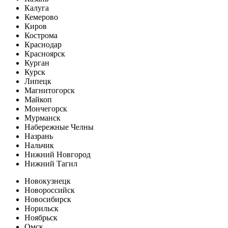
Калуга
Кемерово
Киров
Кострома
Краснодар
Красноярск
Курган
Курск
Липецк
Магнитогорск
Майкоп
Мончегорск
Мурманск
Набережные Челны
Назрань
Нальчик
Нижний Новгород
Нижний Тагил
Новокузнецк
Новороссийск
Новосибирск
Норильск
Ноябрьск
Омск