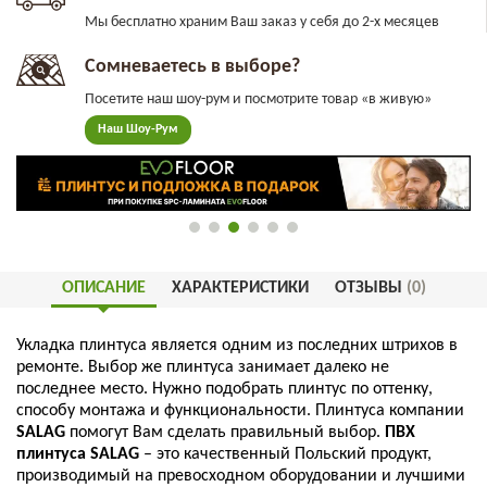
Мы бесплатно храним Ваш заказ у себя до 2-х месяцев
Сомневаетесь в выборе?
Посетите наш шоу-рум и посмотрите товар «в живую»
Наш Шоу-Рум
ОПИСАНИЕ
ХАРАКТЕРИСТИКИ
ОТЗЫВЫ
(0)
Укладка
плинтуса
является
одним
из
последних
штрихов
в
ремонте
.
Выбор
же
плинтуса
занимает
далеко
не
последнее
место
.
Нужно
подобрать
плинтус
по
оттенку
,
способу
монтажа
и
функциональности
.
Плинтуса
компании
SALAG
помогут
Вам
сделать
правильный
выбор
.
ПВХ
плинтуса
SALAG
–
это
качественный
Польский
продукт
,
производимый
на
превосходном
оборудовании
и
лучшими