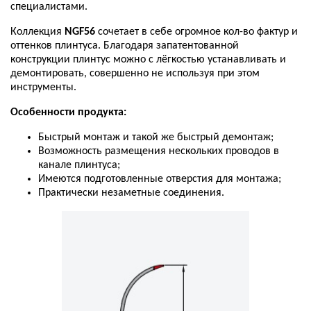
специалистами
.
Коллекция
NGF56
сочетает
в
себе
огромное
кол
-
во
фактур
и
оттенков
плинтуса
.
Благодаря
запатентованной
конструкции
плинтус
можно
с
лёгкостью
устанавливать
и
демонтировать
,
совершенно
не
используя
при
этом
инструменты
.
Особенности
продукта
:
Быстрый
монтаж
и
такой
же
быстрый
демонтаж
;
Возможность
размещения
нескольких
проводов
в
канале
плинтуса
;
Имеются
подготовленные
отверстия
для
монтажа
;
Практически
незаметные
соединения
.