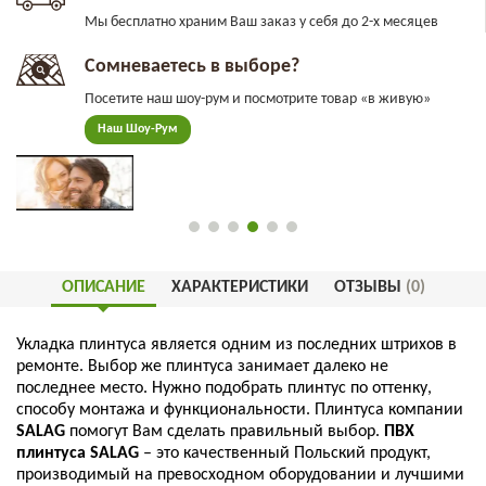
Мы бесплатно храним Ваш заказ у себя до 2-х месяцев
Сомневаетесь в выборе?
Посетите наш шоу-рум и посмотрите товар «в живую»
Наш Шоу-Рум
ОПИСАНИЕ
ХАРАКТЕРИСТИКИ
ОТЗЫВЫ
(0)
Укладка
плинтуса
является
одним
из
последних
штрихов
в
ремонте
.
Выбор
же
плинтуса
занимает
далеко
не
последнее
место
.
Нужно
подобрать
плинтус
по
оттенку
,
способу
монтажа
и
функциональности
.
Плинтуса
компании
SALAG
помогут
Вам
сделать
правильный
выбор
.
ПВХ
плинтуса
SALAG
–
это
качественный
Польский
продукт
,
производимый
на
превосходном
оборудовании
и
лучшими