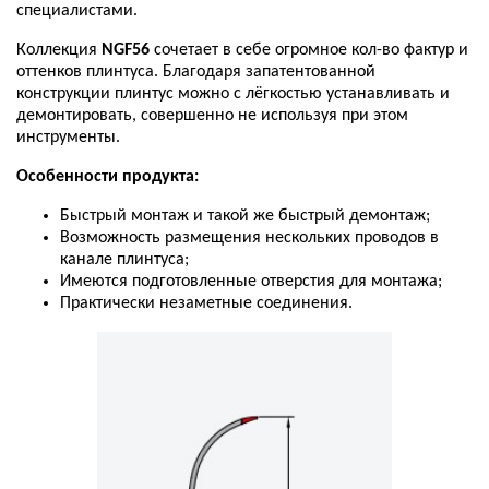
специалистами
.
Коллекция
NGF56
сочетает
в
себе
огромное
кол
-
во
фактур
и
оттенков
плинтуса
.
Благодаря
запатентованной
конструкции
плинтус
можно
с
лёгкостью
устанавливать
и
демонтировать
,
совершенно
не
используя
при
этом
инструменты
.
Особенности
продукта
:
Быстрый
монтаж
и
такой
же
быстрый
демонтаж
;
Возможность
размещения
нескольких
проводов
в
канале
плинтуса
;
Имеются
подготовленные
отверстия
для
монтажа
;
Практически
незаметные
соединения
.