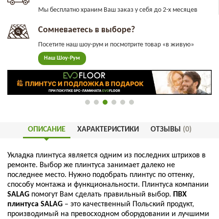
Мы бесплатно храним Ваш заказ у себя до 2-х месяцев
Сомневаетесь в выборе?
Посетите наш шоу-рум и посмотрите товар «в живую»
Наш Шоу-Рум
ОПИСАНИЕ
ХАРАКТЕРИСТИКИ
ОТЗЫВЫ
(0)
Укладка
плинтуса
является
одним
из
последних
штрихов
в
ремонте
.
Выбор
же
плинтуса
занимает
далеко
не
последнее
место
.
Нужно
подобрать
плинтус
по
оттенку
,
способу
монтажа
и
функциональности
.
Плинтуса
компании
SALAG
помогут
Вам
сделать
правильный
выбор
.
ПВХ
плинтуса
SALAG
–
это
качественный
Польский
продукт
,
производимый
на
превосходном
оборудовании
и
лучшими