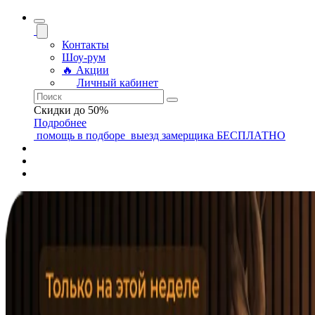
Контакты
Шоу-рум
🔥 Акции
Личный кабинет
Скидки до 50%
Подробнее
помощь
в подборе
выезд замерщика
БЕСПЛАТНО