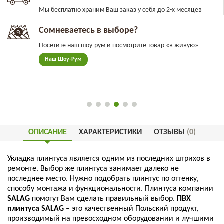
Мы бесплатно храним Ваш заказ у себя до 2-х месяцев
Сомневаетесь в выборе?
Посетите наш шоу-рум и посмотрите товар «в живую»
Наш Шоу-Рум
ОПИСАНИЕ
ХАРАКТЕРИСТИКИ
ОТЗЫВЫ
(0)
Укладка
плинтуса
является
одним
из
последних
штрихов
в
ремонте
.
Выбор
же
плинтуса
занимает
далеко
не
последнее
место
.
Нужно
подобрать
плинтус
по
оттенку
,
способу
монтажа
и
функциональности
.
Плинтуса
компании
SALAG
помогут
Вам
сделать
правильный
выбор
.
ПВХ
плинтуса
SALAG
–
это
качественный
Польский
продукт
,
производимый
на
превосходном
оборудовании
и
лучшими