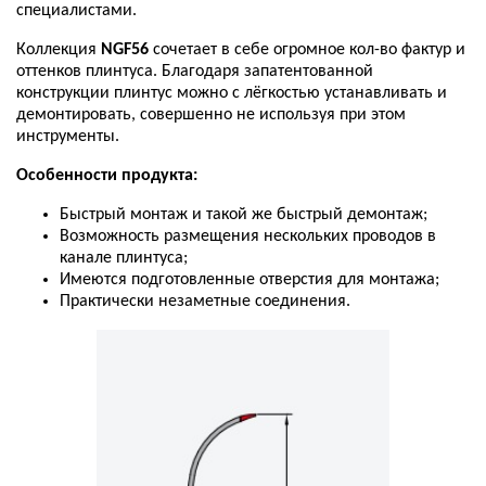
специалистами
.
Коллекция
NGF56
сочетает
в
себе
огромное
кол
-
во
фактур
и
оттенков
плинтуса
.
Благодаря
запатентованной
конструкции
плинтус
можно
с
лёгкостью
устанавливать
и
демонтировать
,
совершенно
не
используя
при
этом
инструменты
.
Особенности
продукта
:
Быстрый
монтаж
и
такой
же
быстрый
демонтаж
;
Возможность
размещения
нескольких
проводов
в
канале
плинтуса
;
Имеются
подготовленные
отверстия
для
монтажа
;
Практически
незаметные
соединения
.