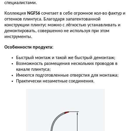
специалистами
.
Коллекция
NGF56
сочетает
в
себе
огромное
кол
-
во
фактур
и
оттенков
плинтуса
.
Благодаря
запатентованной
конструкции
плинтус
можно
с
лёгкостью
устанавливать
и
демонтировать
,
совершенно
не
используя
при
этом
инструменты
.
Особенности
продукта
:
Быстрый
монтаж
и
такой
же
быстрый
демонтаж
;
Возможность
размещения
нескольких
проводов
в
канале
плинтуса
;
Имеются
подготовленные
отверстия
для
монтажа
;
Практически
незаметные
соединения
.