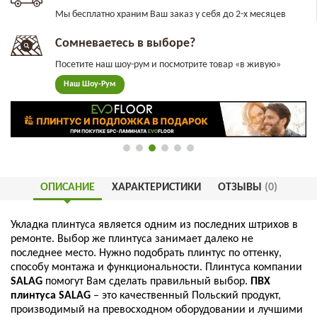
Мы бесплатно храним Ваш заказ у себя до 2-х месяцев
Сомневаетесь в выборе?
Посетите наш шоу-рум и посмотрите товар «в живую»
Наш Шоу-Рум
ОПИСАНИЕ
ХАРАКТЕРИСТИКИ
ОТЗЫВЫ
(0)
Укладка
плинтуса
является
одним
из
последних
штрихов
в
ремонте
.
Выбор
же
плинтуса
занимает
далеко
не
последнее
место
.
Нужно
подобрать
плинтус
по
оттенку
,
способу
монтажа
и
функциональности
.
Плинтуса
компании
SALAG
помогут
Вам
сделать
правильный
выбор
.
ПВХ
плинтуса
SALAG
–
это
качественный
Польский
продукт
,
производимый
на
превосходном
оборудовании
и
лучшими