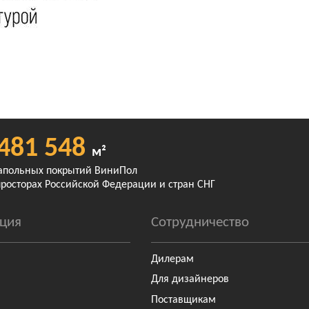
481 548
м²
апольных покрытий ВиниПол
просторах Российской Федерации и стран СНГ
ция
Сотрудничество
Дилерам
Для дизайнеров
Поставщикам