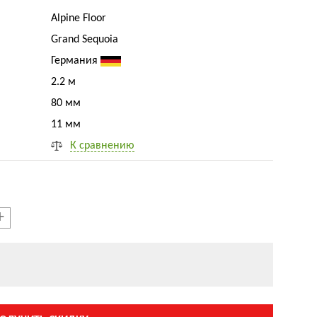
Alpine Floor
Grand Sequoia
Германия
2.2 м
80 мм
11 мм
К сравнению
+