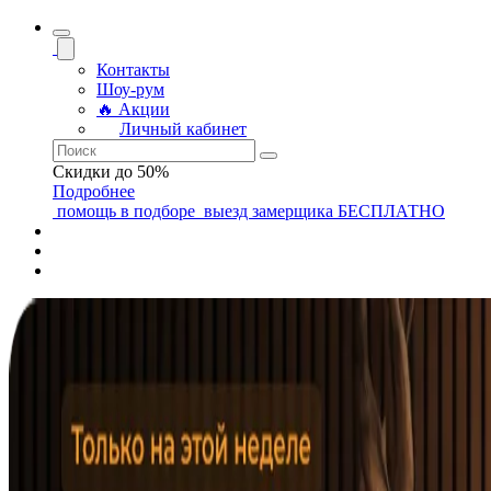
Контакты
Шоу-рум
🔥 Акции
Личный кабинет
Скидки до 50%
Подробнее
помощь
в подборе
выезд замерщика
БЕСПЛАТНО