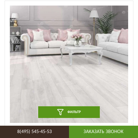
ФИЛЬТР
Ламинат Alpine Floor by Camsan - Albero Дуб Арктик
8(495) 545-45-53
ЗАКАЗАТЬ ЗВОНОК
(A 1020) (A 1020)