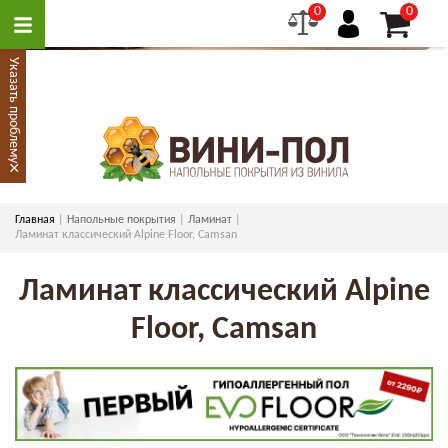
0
0
Указать проблему
×
Главная
Напольные покрытия
Ламинат
Ламинат классический Alpine Floor, Camsan
Ламинат классический Alpine
Floor, Camsan