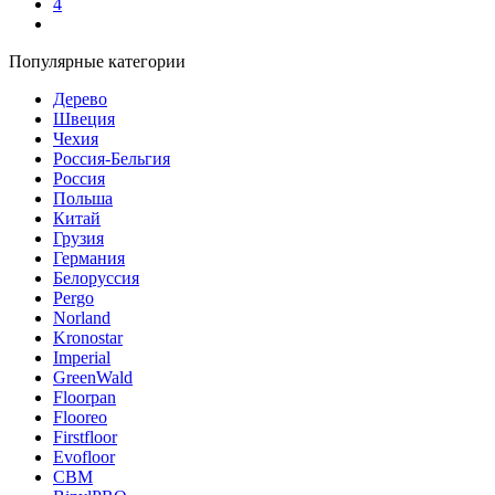
4
Популярные категории
Дерево
Швеция
Чехия
Россия-Бельгия
Россия
Польша
Китай
Грузия
Германия
Белоруссия
Pergo
Norland
Kronostar
Imperial
GreenWald
Floorpan
Flooreo
Firstfloor
Evofloor
CBM