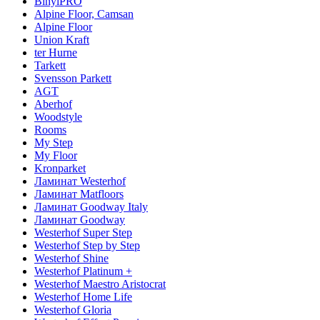
BinylPRO
Alpine Floor, Camsan
Alpine Floor
Union Kraft
ter Hurne
Tarkett
Svensson Parkett
AGT
Aberhof
Woodstyle
Rooms
My Step
My Floor
Kronparket
Ламинат Westerhof
Ламинат Matfloors
Ламинат Goodway Italy
Ламинат Goodway
Westerhof Super Step
Westerhof Step by Step
Westerhof Shine
Westerhof Platinum +
Westerhof Maestro Aristocrat
Westerhof Home Life
Westerhof Gloria