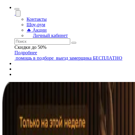
Контакты
Шоу-рум
🔥 Акции
Личный кабинет
Скидки до 50%
Подробнее
помощь
в подборе
выезд замерщика
БЕСПЛАТНО