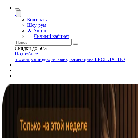
Контакты
Шоу-рум
🔥 Акции
Личный кабинет
Скидки до 50%
Подробнее
помощь
в подборе
выезд замерщика
БЕСПЛАТНО