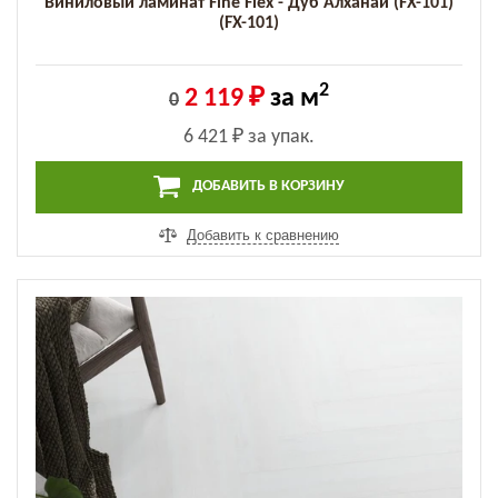
Виниловый ламинат Fine Flex - Дуб Алханай (FX-101)
(FX-101)
2
2 119 ₽
за м
0
6 421 ₽
за упак.
ДОБАВИТЬ В КОРЗИНУ
Добавить к сравнению