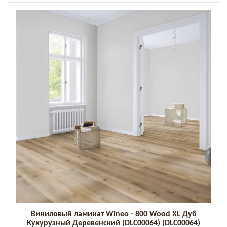
Виниловый ламинат Wineo - 800 Wood XL Дуб
Кукурузный Деревенский (DLC00064) (DLC00064)