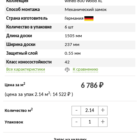
Коллекция
wineo 800 Wood XL
Способ монтажа
Механический замок
Страна изготовитель
Германия
Количество в упаковке
6 шт
Длина доски
1505 мм
Ширина доски
237 мм
Защитный слой
0.55 мм
Класс износостойкости
42
Все характеристики
К сравнению
2
6 786 ₽
Цена за м
2
(цена за упак
2.14 м
:
14 522 ₽
)
-
+
2
Количество м
-
+
Упаковок
Запас на укладку