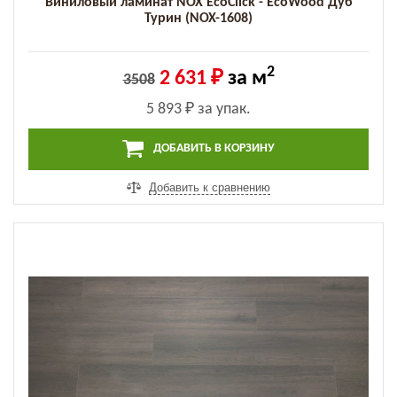
Виниловый ламинат NOX EcoClick - EcoWood Дуб
Турин (NOX-1608)
2
2 631 ₽
за м
3508
5 893 ₽
за упак.
ДОБАВИТЬ В КОРЗИНУ
Добавить к сравнению