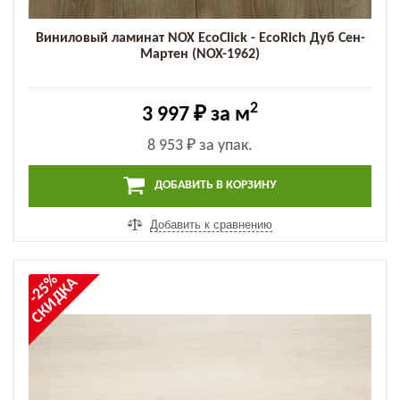
Виниловый ламинат NOX EcoClick - EcoRich Дуб Сен-
Мартен (NOX-1962)
2
3 997 ₽
за м
8 953 ₽
за упак.
ДОБАВИТЬ В КОРЗИНУ
Добавить к сравнению
-25%
СКИДКА