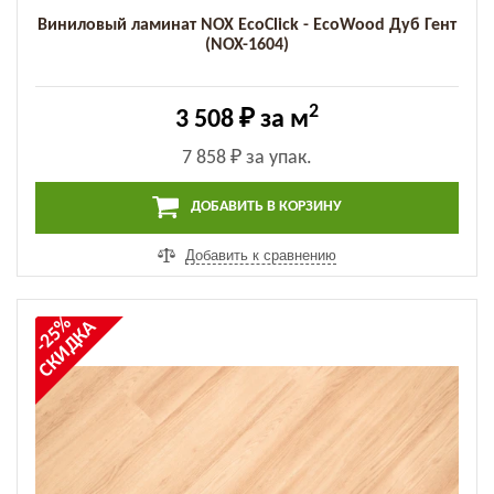
Виниловый ламинат NOX EcoClick - EcoWood Дуб Гент
(NOX-1604)
2
3 508 ₽
за м
7 858 ₽
за упак.
ДОБАВИТЬ В КОРЗИНУ
Добавить к сравнению
-25%
СКИДКА