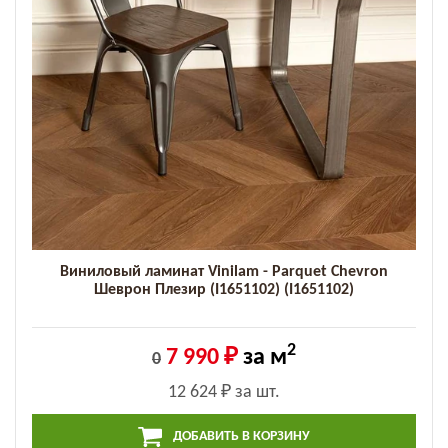
Виниловый ламинат Vinilam - Parquet Chevron
Шеврон Плезир (I1651102) (I1651102)
2
7 990 ₽
за м
0
12 624 ₽
за шт.
ДОБАВИТЬ В КОРЗИНУ