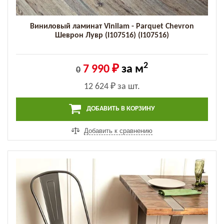
Виниловый ламинат Vinilam - Parquet Chevron
Шеврон Лувр (I107516) (I107516)
2
7 990 ₽
за м
0
12 624 ₽
за шт.
ДОБАВИТЬ В КОРЗИНУ
Добавить к сравнению