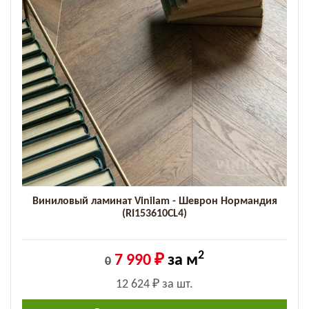
Виниловый ламинат Vinilam - Шеврон Нормандия
(RI153610CL4)
2
7 990 ₽
за м
0
12 624 ₽
за шт.