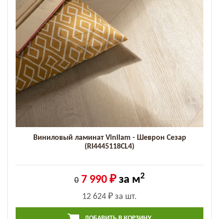
Виниловый ламинат Vinilam - Шеврон Сезар
(RI4445118CL4)
2
7 990 ₽
за м
0
12 624 ₽
за шт.
ДОБАВИТЬ В КОРЗИНУ