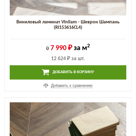
Виниловый ламинат Vinilam - Шеврон Шампань
(RI153616CL4)
2
7 990 ₽
за м
0
12 624 ₽
за шт.
ДОБАВИТЬ В КОРЗИНУ
Добавить к сравнению