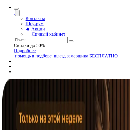
Контакты
Шоу-рум
🔥 Акции
Личный кабинет
Скидки до 50%
Подробнее
помощь
в подборе
выезд замерщика
БЕСПЛАТНО