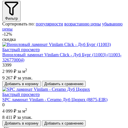
Фильтр
Сортировать по:
популярности
возрастанию цены
убыванию
цены
-12%
скидка
Быстрый просмотр
Виниловый ламинат Vinilam Click - Дуб Бург (11003) (11003-
326770004)
3399
2
2 999 ₽
за м
9 267 ₽
за упак.
Добавить в корзину
Добавить к сравнению
Быстрый просмотр
SPC ламинат Vinilam - Ceramo Дуб Цюрих (8875-EIR)
0
2
4 099 ₽
за м
8 411 ₽
за упак.
Добавить в корзину
Добавить к сравнению