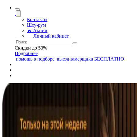
Контакты
Шоу-рум
🔥 Акции
Личный кабинет
Скидки до 50%
Подробнее
помощь
в подборе
выезд замерщика
БЕСПЛАТНО