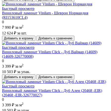
Быстрый просмотр
Виниловый ламинат Vinilam - Шеврон Нормандия
(RI153610CL4)
0
2
7 990 ₽
за м
12 624 ₽
за шт.
Добавить в корзину
Добавить к сравнению
Быстрый просмотр
Виниловый ламинат Vinilam Click - Дуб Ваймар (14609)
(14609-326770008)
0
2
3 399 ₽
за м
10 503 ₽
за упак.
Добавить в корзину
Добавить к сравнению
Быстрый просмотр
Виниловый ламинат Vinilam Click - Дуб Ален (20468 -EIR)
(20468 -EIR-326770027)
0
2
3 399 ₽
за м
10 503 ₽
за упак.