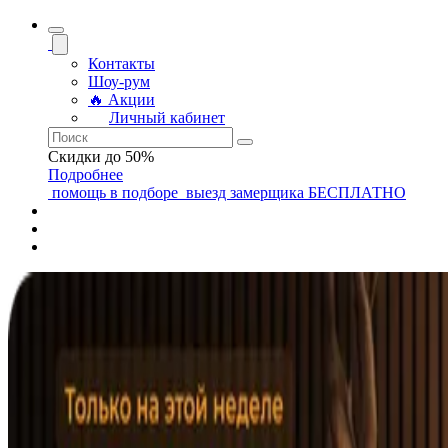
Контакты
Шоу-рум
🔥 Акции
Личный кабинет
Скидки до 50%
Подробнее
помощь
в подборе
выезд замерщика
БЕСПЛАТНО