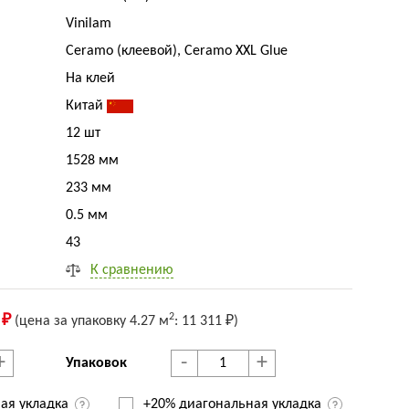
Vinilam
Ceramo (клеевой), Ceramo XXL Glue
На клей
Китай
12 шт
1528 мм
233 мм
0.5 мм
43
К сравнению
2
 ₽
(цена за упак
овку
4.27 м
:
11 311 ₽
)
+
-
+
Упаковок
ая укладка
+20% диагональная
укладка