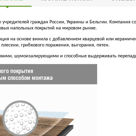
ве учредителей граждан России, Украины и Бельгии. Компания с
овых напольных покрытий на мировом рынке.
кция на основе винила с добавлением кварцевой или керамичес
лесени, грибкового поражения, выгорания, пятен.
ойкими, шумоизалирующими и способные выдерживать перепады т