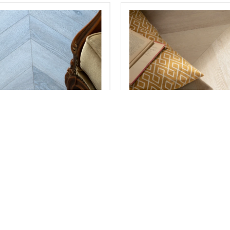
ловый ламинат Vinilam -
Виниловый ламинат Vini
он Легран (RI444515CL4)
Шеврон Сезар (RI444511
2
7 990 ₽
за м
7 990 ₽
за 
0
12 624 ₽
за шт.
12 624 ₽
за шт.