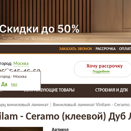
ЗАКАЗАТЬ ЗВОНОК
РАССРОЧКА
ОПЛАТ
город:
Москва
Хочу рассрочку
95) 545-45-53
Подробнее
город -
Москва
Да
Нет
Я
СОПУТСТВУЮЩИЕ ТОВАРЫ
СТРОЕНИЯ И ДПК
арц виниловый ламинат
Виниловый ламинат Vinilam - Ceramo 
lam - Ceramo (клеевой) Дуб 
Артикул