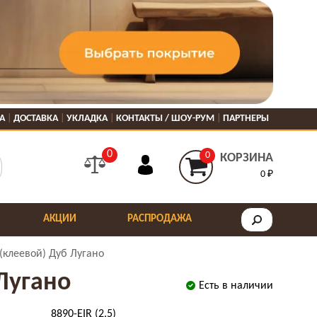
А
ДОСТАВКА
УКЛАДКА
КОНТАКТЫ / ШОУ-РУМ
ПАРТНЕРЫ
0
0
КОРЗИНА
0 ₽
АКЦИИ
РАСПРОДАЖА
(клеевой) Дуб Лугано
Лугано
Есть в наличии
8890-EIR (2.5)