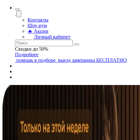
Контакты
Шоу-рум
🔥 Акции
Личный кабинет
Скидки до 50%
Подробнее
помощь
в подборе
выезд замерщика
БЕСПЛАТНО