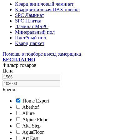
Кварц виниловый ламинат
Кварцвиниловая ПВХ плитка
SPC Ламинат
SPC Плитка
Ламинат MSPC
Минеральный пол
Плетёный пол
Кварц-паркет
Помощь в подборе
выезд замерщика
БЕСПЛАТНО
Фильтр товаров
Цена
Бренд
Home Expert
Aberhof
Allure
Alpine Floor
Alta Step
AquaFloor
Art East