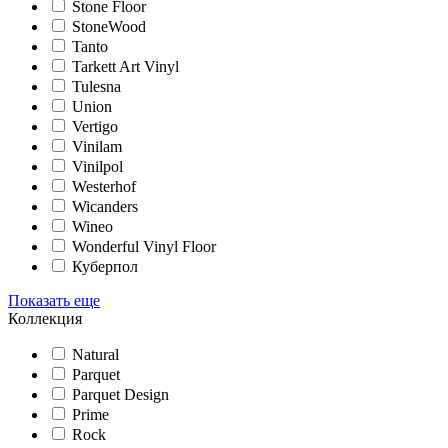
Stone Floor
StoneWood
Tanto
Tarkett Art Vinyl
Tulesna
Union
Vertigo
Vinilam
Vinilpol
Westerhof
Wicanders
Wineo
Wonderful Vinyl Floor
Куберпол
Показать еще
Коллекция
Natural
Parquet
Parquet Design
Prime
Rock