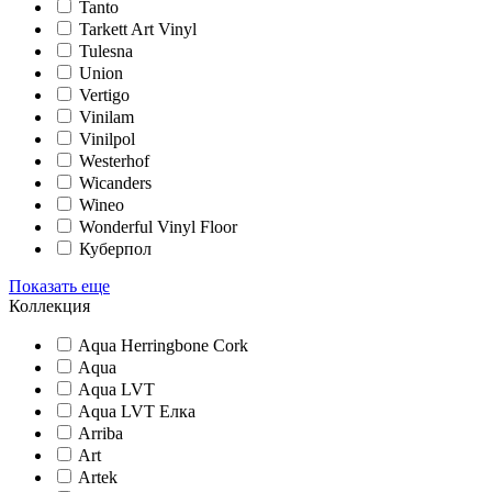
Tanto
Tarkett Art Vinyl
Tulesna
Union
Vertigo
Vinilam
Vinilpol
Westerhof
Wicanders
Wineo
Wonderful Vinyl Floor
Куберпол
Показать еще
Коллекция
Aqua Herringbone Cork
Aqua
Aqua LVT
Aqua LVT Елка
Arriba
Art
Artek