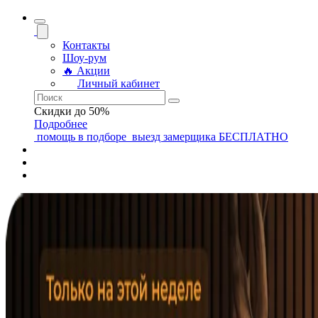
Контакты
Шоу-рум
🔥 Акции
Личный кабинет
Скидки до 50%
Подробнее
помощь
в подборе
выезд замерщика
БЕСПЛАТНО