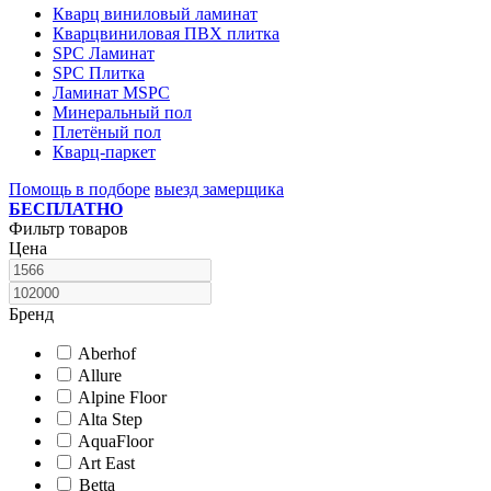
Кварц виниловый ламинат
Кварцвиниловая ПВХ плитка
SPC Ламинат
SPC Плитка
Ламинат MSPC
Минеральный пол
Плетёный пол
Кварц-паркет
Помощь в подборе
выезд замерщика
БЕСПЛАТНО
Фильтр товаров
Цена
Бренд
Aberhof
Allure
Alpine Floor
Alta Step
AquaFloor
Art East
Betta