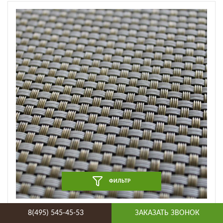
ФИЛЬТР
Плетеный виниловый пол Hoffmann - Simple (ECO -
8(495) 545-45-53
ЗАКАЗАТЬ ЗВОНОК
44003/003) (ECO - 44003/003)