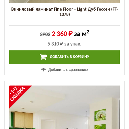
Виниловый ламинат Fine Floor - Light Дуб Гессен (FF-
1378)
2
2 360 ₽
за м
2902
5 310 ₽
за упак.
ДОБАВИТЬ В КОРЗИНУ
Добавить к сравнению
-19%
СКИДКА