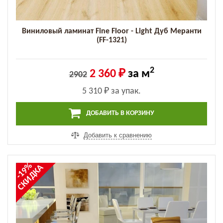
Виниловый ламинат Fine Floor - Light Дуб Меранти
(FF-1321)
2
2 360 ₽
за м
2902
5 310 ₽
за упак.
ДОБАВИТЬ В КОРЗИНУ
Добавить к сравнению
-19%
СКИДКА