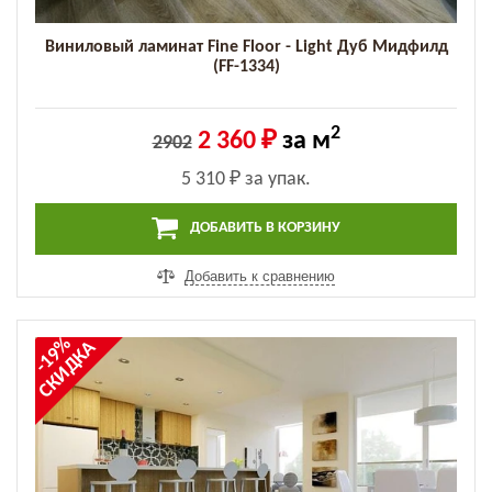
Виниловый ламинат Fine Floor - Light Дуб Мидфилд
(FF-1334)
2
2 360 ₽
за м
2902
5 310 ₽
за упак.
ДОБАВИТЬ В КОРЗИНУ
Добавить к сравнению
-19%
СКИДКА