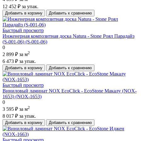
12 452 ₽
за упак.
Добавить в корзину
Добавить к сравнению
Быстрый просмотр
Инженерная композитная доска Natura - Stone Роял Парадайз
(S-001-06) (S-001-06)
0
2
2 899 ₽
за м
6 473 ₽
за упак.
Добавить в корзину
Добавить к сравнению
Быстрый просмотр
Виниловый ламинат NOX EcoClick - EcoStone Макалу (NOX-
1653) (NOX-1653)
0
2
3 595 ₽
за м
8 017 ₽
за упак.
Добавить в корзину
Добавить к сравнению
Быстрый просмотр