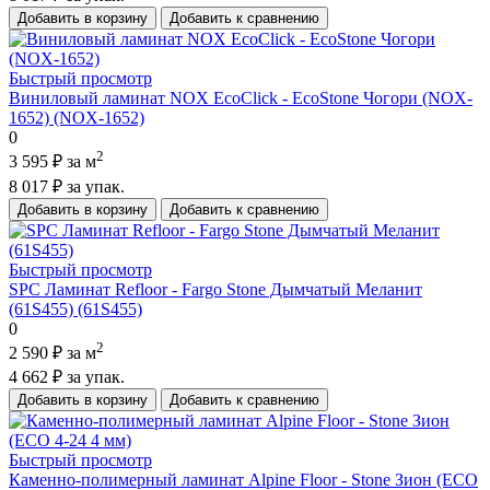
Добавить в корзину
Добавить к сравнению
Быстрый просмотр
Виниловый ламинат NOX EcoClick - EcoStone Чогори (NOX-
1652) (NOX-1652)
0
2
3 595 ₽
за м
8 017 ₽
за упак.
Добавить в корзину
Добавить к сравнению
Быстрый просмотр
SPC Ламинат Refloor - Fargo Stone Дымчатый Меланит
(61S455) (61S455)
0
2
2 590 ₽
за м
4 662 ₽
за упак.
Добавить в корзину
Добавить к сравнению
Быстрый просмотр
Каменно-полимерный ламинат Alpine Floor - Stone Зион (ECO