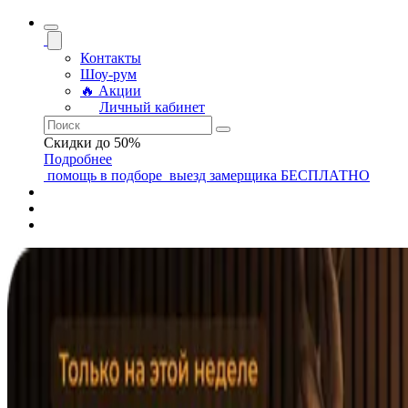
Контакты
Шоу-рум
🔥 Акции
Личный кабинет
Скидки до 50%
Подробнее
помощь
в подборе
выезд замерщика
БЕСПЛАТНО