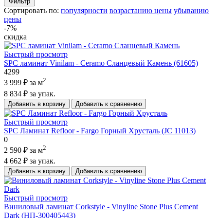
Фильтр
Сортировать по:
популярности
возрастанию цены
убыванию
цены
-7%
скидка
Быстрый просмотр
SPC ламинат Vinilam - Ceramo Сланцевый Камень (61605)
4299
2
3 999 ₽
за м
8 834 ₽
за упак.
Добавить в корзину
Добавить к сравнению
Быстрый просмотр
SPC Ламинат Refloor - Fargo Горный Хрусталь (JC 11013)
0
2
2 590 ₽
за м
4 662 ₽
за упак.
Добавить в корзину
Добавить к сравнению
Быстрый просмотр
Виниловый ламинат Corkstyle - Vinyline Stone Plus Cement
Dark (НП-300405443)