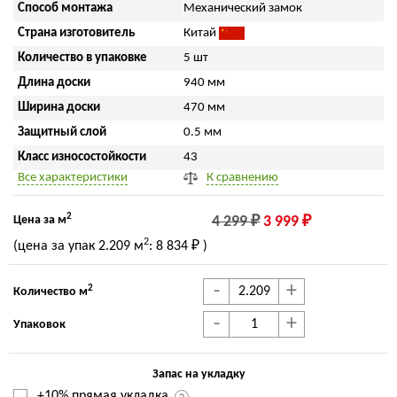
Способ монтажа
Механический замок
Страна изготовитель
Китай
Количество в упаковке
5 шт
Длина доски
940 мм
Ширина доски
470 мм
Защитный слой
0.5 мм
Класс износостойкости
43
Все характеристики
К сравнению
2
Цена за м
4 299 ₽
3 999 ₽
2
(цена за упак
2.209 м
:
8 834 ₽
)
-
+
2
Количество м
-
+
Упаковок
Запас на укладку
+10% прямая укладка