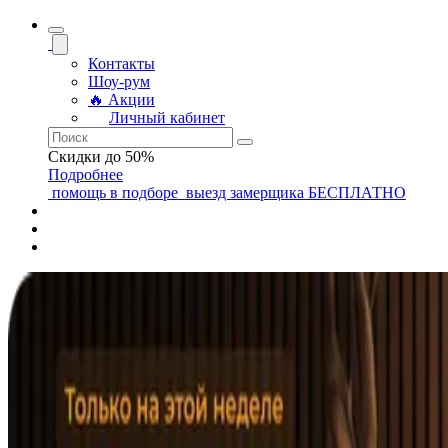
Контакты
Шоу-рум
🔥 Акции
Личный кабинет
Скидки до 50%
Подробнее
помощь
в подборе
выезд замерщика
БЕСПЛАТНО