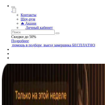
Контакты
Шоу-рум
🔥 Акции
Личный кабинет
Скидки до 50%
Подробнее
помощь
в подборе
выезд замерщика
БЕСПЛАТНО