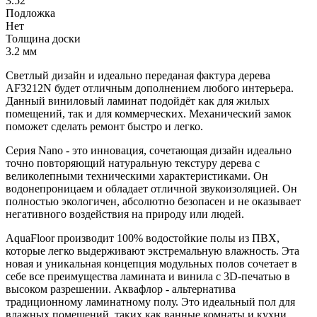
3.52
Подложка
Нет
Толщина доски
3.2 мм
Светлый дизайн и идеально переданая фактура дерева
AF3212N будет отличным дополнением любого интерьера.
Данный виниловый ламинат подойдёт как для жилых
помещений, так и для коммерческих. Механический замок
поможет сделать ремонт быстро и легко.
Серия Nano - это инновация, сочетающая дизайн идеально
точно повторяющий натуральную текстуру дерева с
великолепными техническими характеристиками. Он
водонепроницаем и обладает отличной звукоизоляцией. Он
полностью экологичен, абсолютно безопасен и не оказывает
негативного воздействия на природу или людей.
AquaFloor производит 100% водостойкие полы из ПВХ,
которые легко выдерживают экстремальную влажность. Эта
новая и уникальная концепция модульных полов сочетает в
себе все преимущества ламината и винила с 3D-печатью в
высоком разрешении. Аквафлор - альтернатива
традиционному ламинатному полу. Это идеальный пол для
влажных помещений, таких как ванные комнаты и кухни.