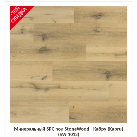
-30%
СКИДКА
Минеральный SPC пол StoneWood - Кабру (Kabru)
(SW 1012)