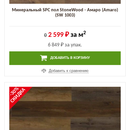
Минеральный SPC пол StoneWood - Амаро (Amaro)
(SW 1003)
2
2 599 ₽
за м
0
6 849 ₽
за упак.
ДОБАВИТЬ В КОРЗИНУ
Добавить к сравнению
-30%
СКИДКА