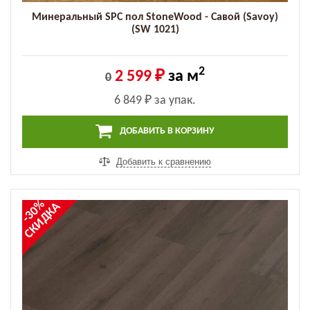
Минеральный SPC пол StoneWood - Савой (Savoy)
(SW 1021)
2
2 599 ₽
за м
0
6 849 ₽
за упак.
ДОБАВИТЬ В КОРЗИНУ
Добавить к сравнению
-30%
СКИДКА