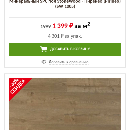
Минеральный SPC пол StoneWood - Пиренео (Pirineo)
(SW 1005)
2
1 399 ₽
за м
1999
4 301 ₽
за упак.
ДОБАВИТЬ В КОРЗИНУ
Добавить к сравнению
-30%
СКИДКА