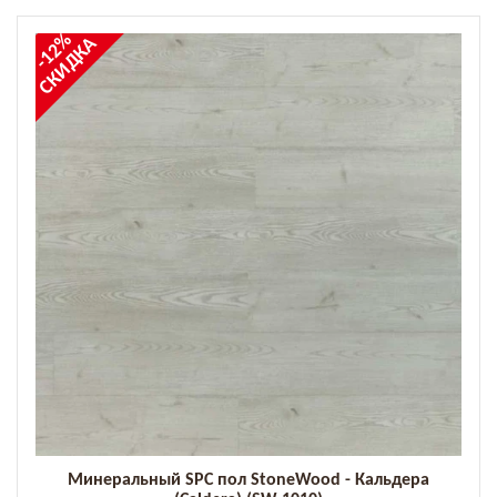
-12%
СКИДКА
Минеральный SPC пол StoneWood - Кальдера