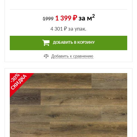
2
1 399 ₽
за м
1999
4 301 ₽
за упак.
ДОБАВИТЬ В КОРЗИНУ
Добавить к сравнению
-30%
СКИДКА