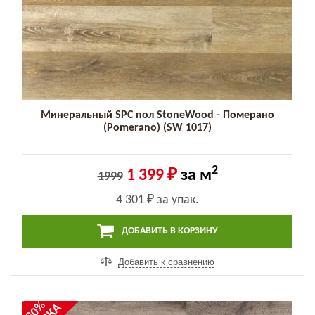
Минеральный SPC пол StoneWood - Померано
(Pomerano) (SW 1017)
2
1 399 ₽
за м
1999
4 301 ₽
за упак.
ДОБАВИТЬ В КОРЗИНУ
Добавить к сравнению
-30%