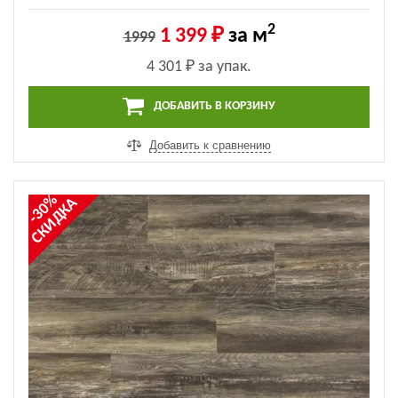
2
1 399 ₽
за м
1999
4 301 ₽
за упак.
ДОБАВИТЬ В КОРЗИНУ
Добавить к сравнению
-30%
СКИДКА