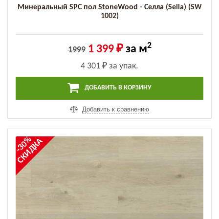
Минеральный SPC пол StoneWood - Селла (Sella) (SW
1002)
2
1 399 ₽
за м
1999
4 301 ₽
за упак.
ДОБАВИТЬ В КОРЗИНУ
Добавить к сравнению
-30%
СКИДКА