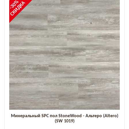
-30%
СКИДКА
Минеральный SPC пол StoneWood - Альтеро (Altero)
(SW 1019)