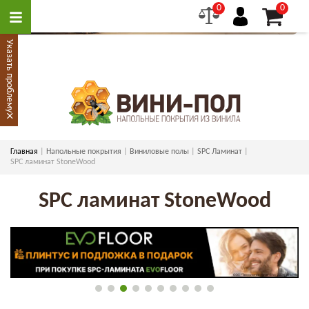
0
0
Указать проблему
×
Главная
Напольные покрытия
Виниловые полы
SPC Ламинат
SPC ламинат StoneWood
SPC ламинат StoneWood