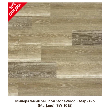
-30%
СКИДКА
Минеральный SPC пол StoneWood - Марьяно
(Marjano) (SW 1015)