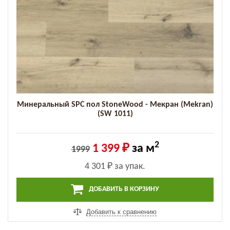
Минеральный SPC пол StoneWood - Мекран (Mekran)
(SW 1011)
2
1 399 ₽
за м
1999
4 301 ₽
за упак.
ДОБАВИТЬ В КОРЗИНУ
Добавить к сравнению