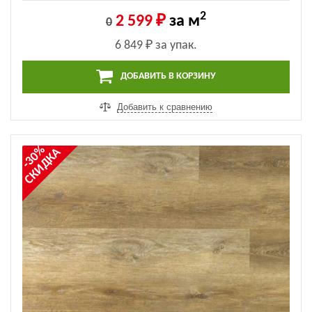
2
2 599 ₽
за м
0
6 849 ₽
за упак.
ДОБАВИТЬ В КОРЗИНУ
Добавить к сравнению
-30%
СКИДКА