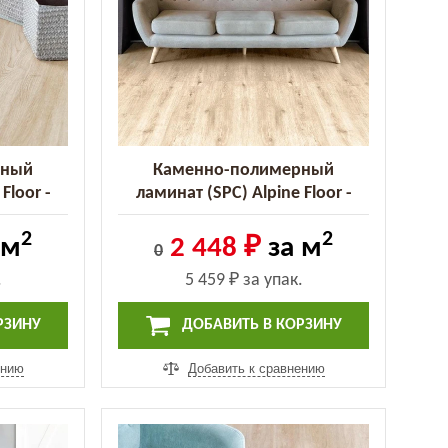
рный
Каменно-полимерный
Floor -
ламинат (SPC) Alpine Floor -
CO 106-1
Classic Дуб ваниль (ECO 106-2
2
2
MC)
 м
2 448 ₽
за м
0
.
5 459 ₽
за упак.
РЗИНУ
ДОБАВИТЬ В КОРЗИНУ
ению
Добавить к сравнению