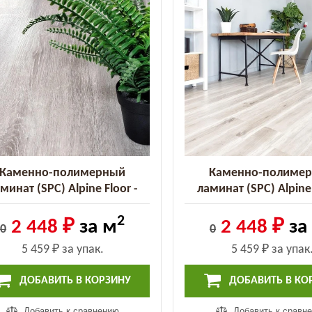
Каменно-полимерный
Каменно-полиме
минат (SPC) Alpine Floor -
ламинат (SPC) Alpine 
ssic Ясень серый (ECO 134-5
Classic Дуб выбеленн
2
MC)
182-8 MC)
2 448 ₽
за м
2 448 ₽
за
0
0
5 459 ₽
за упак.
5 459 ₽
за упак
ДОБАВИТЬ В КОРЗИНУ
ДОБАВИТЬ В КО
Добавить к сравнению
Добавить к сравн