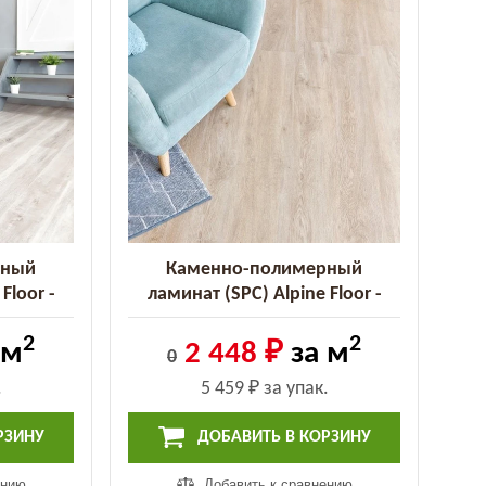
рный
Каменно-полимерный
Floor -
ламинат (SPC) Alpine Floor -
ый (ECO
Classic Дуб ваниль селект (ECO
2
2
106-3 MC)
 м
2 448 ₽
за м
0
.
5 459 ₽
за упак.
РЗИНУ
ДОБАВИТЬ В КОРЗИНУ
ению
Добавить к сравнению