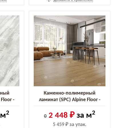
рный
Каменно-полимерный
Floor -
ламинат (SPC) Alpine Floor -
07-8 MC)
Classic Клен классический (ECO
2
2
173-6 MC) (ECO 173-6 MC)
 м
2 448 ₽
за м
0
.
5 459 ₽
за упак.