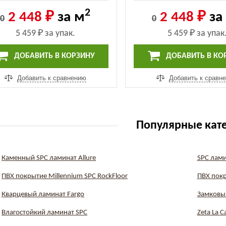
lassic Тисс (ECO 135-6 MC)
Classic Бук (ECO 141-8
2
(ECO 135-6 MC)
141-8 MC)
2 448 ₽
за м
2 448 ₽
за
0
0
5 459 ₽
за упак.
5 459 ₽
за упак
ДОБАВИТЬ В КОРЗИНУ
ДОБАВИТЬ В КО
Добавить к сравнению
Добавить к сравн
Популярные кат
Каменный SPC ламинат Allure
SPC лами
ПВХ покрытие Millennium SPC RockFloor
ПВХ покр
Кварцевый ламинат Fargo
Замковы
Влагостойкий ламинат SPC
Zeta La C