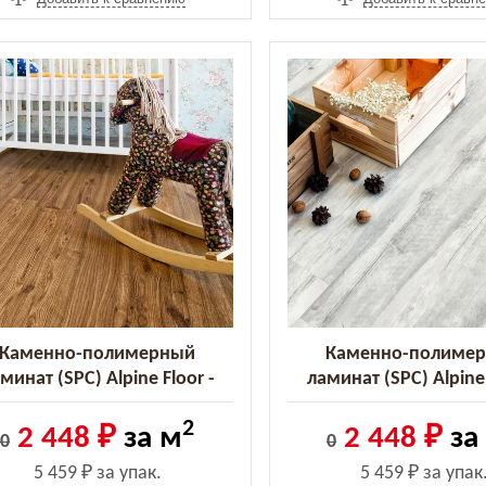
Каменно-полимерный
Каменно-полиме
минат (SPC) Alpine Floor -
ламинат (SPC) Alpine 
ssic Дуб классический (ECO
Classic Акация (ECO 1
2
162-7 MC)
2 448 ₽
за м
2 448 ₽
за
0
0
5 459 ₽
за упак.
5 459 ₽
за упак