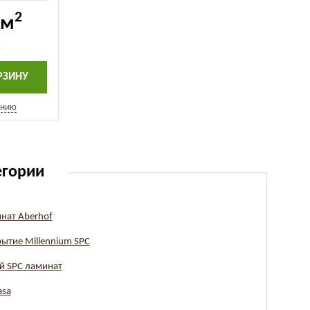
 MC) (ECO
2
 м
.
РЗИНУ
ению
егории
нат Aberhof
ытие Millennium SPC
й SPC ламинат
asa