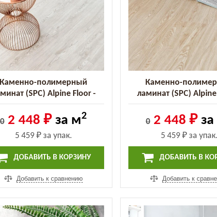
Каменно-полимерный
Каменно-полиме
минат (SPC) Alpine Floor -
ламинат (SPC) Alpine 
ssic Дуб Арктик (ECO 134-7
Classic Ясень Макао (E
2
MC)
MC)
2 448 ₽
за м
2 448 ₽
за
0
0
5 459 ₽
за упак.
5 459 ₽
за упак
ДОБАВИТЬ В КОРЗИНУ
ДОБАВИТЬ В КО
Добавить к сравнению
Добавить к сравн