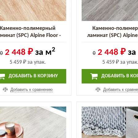
Каменно-полимерный
Каменно-полиме
минат (SPC) Alpine Floor -
ламинат (SPC) Alpine 
lassic Бук (ECO 152-9 MC)
Classic Клён (ECO 14
2
2 448 ₽
за м
2 448 ₽
за
0
0
5 459 ₽
за упак.
5 459 ₽
за упак
ДОБАВИТЬ В КОРЗИНУ
ДОБАВИТЬ В КО
Добавить к сравнению
Добавить к сравн