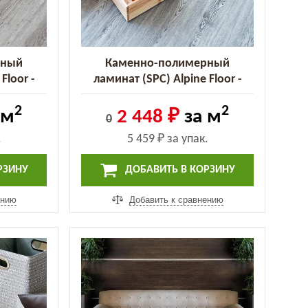
рный
Каменно-полимерный
Floor -
ламинат (SPC) Alpine Floor -
0-8 MC)
Classic Ясень (ECO 134-6 MC)
2
2
 м
2 448 ₽
за м
0
.
5 459 ₽
за упак.
РЗИНУ
ДОБАВИТЬ В КОРЗИНУ
ению
Добавить к сравнению