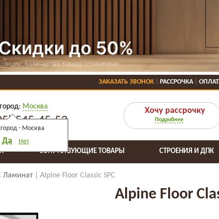
ЗАКАЗАТЬ ЗВОНОК
РАССРОЧКА
ОПЛАТ
город:
Москва
Хочу рассрочку
95) 545-45-53
Подробнее
город -
Москва
Да
Нет
Я
СОПУТСТВУЮЩИЕ ТОВАРЫ
СТРОЕНИЯ И ДПК
C Ламинат
Alpine Floor Classic SPC
Alpine Floor Cla