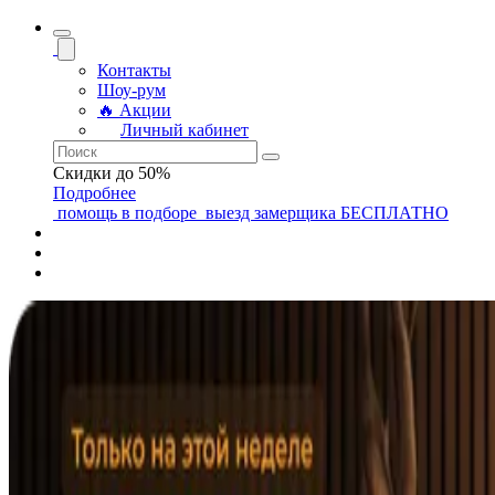
Контакты
Шоу-рум
🔥 Акции
Личный кабинет
Скидки до 50%
Подробнее
помощь
в подборе
выезд замерщика
БЕСПЛАТНО