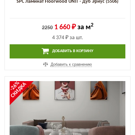
SPC Ламинат Floorwood UNIT - Дуб Эриус (5506)
2
1 660 ₽
за м
2250
4 374 ₽
за шт.
ДОБАВИТЬ В КОРЗИНУ
Добавить к сравнению
-26%
СКИДКА