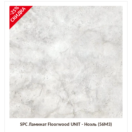
-25%
СКИДКА
SPC Ламинат Floorwood UNIT - Ноэль (56M3)