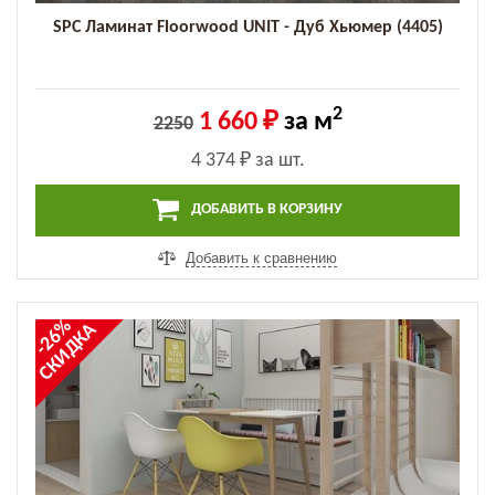
SPC Ламинат Floorwood UNIT - Дуб Хьюмер (4405)
2
1 660 ₽
за м
2250
4 374 ₽
за шт.
ДОБАВИТЬ В КОРЗИНУ
Добавить к сравнению
-26%
СКИДКА