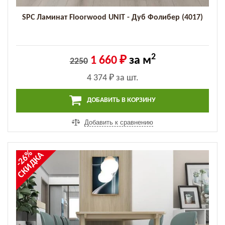
SPC Ламинат Floorwood UNIT - Дуб Фолибер (4017)
2
1 660 ₽
за м
2250
4 374 ₽
за шт.
ДОБАВИТЬ В КОРЗИНУ
Добавить к сравнению
-26%
СКИДКА