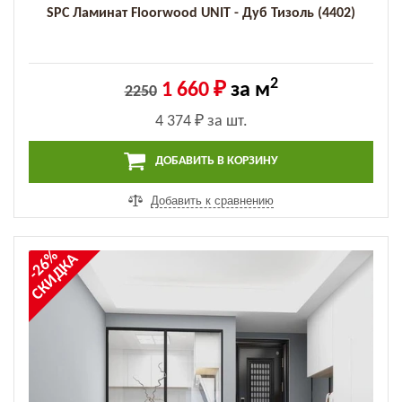
SPC Ламинат Floorwood UNIT - Дуб Тизоль (4402)
2
1 660 ₽
за м
2250
4 374 ₽
за шт.
ДОБАВИТЬ В КОРЗИНУ
Добавить к сравнению
-26%
СКИДКА