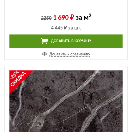
2
1 690 ₽
за м
2250
4 445 ₽
за шт.
ДОБАВИТЬ В КОРЗИНУ
Добавить к сравнению
-25%
СКИДКА