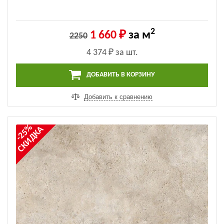
2
1 660 ₽
за м
2250
4 374 ₽
за шт.
ДОБАВИТЬ В КОРЗИНУ
Добавить к сравнению
-25%
СКИДКА