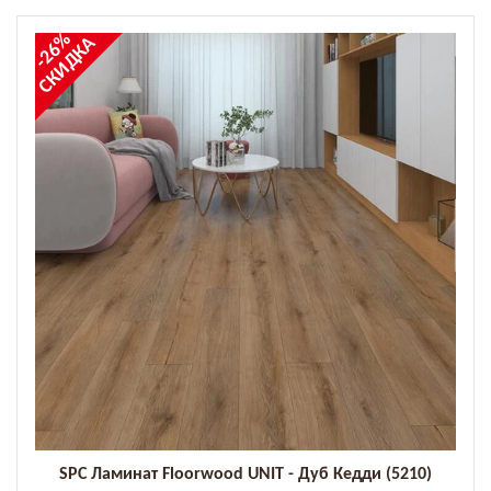
-26%
СКИДКА
SPC Ламинат Floorwood UNIT - Дуб Кедди (5210)