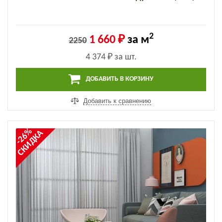
2
1 660 ₽
за м
2250
4 374 ₽
за шт.
ДОБАВИТЬ В КОРЗИНУ
Добавить к сравнению
-26%
СКИДКА