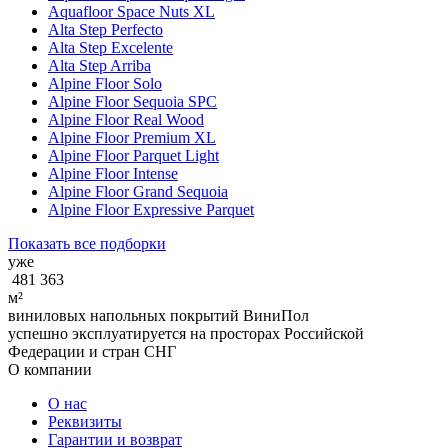
Aquafloor Space Nuts XL
Alta Step Perfecto
Alta Step Excelente
Alta Step Arriba
Alpine Floor Solo
Alpine Floor Sequoia SPC
Alpine Floor Real Wood
Alpine Floor Premium XL
Alpine Floor Parquet Light
Alpine Floor Intense
Alpine Floor Grand Sequoia
Alpine Floor Expressive Parquet
Показать все подборки
уже
481 363
м²
виниловых напольных покрытий ВиниПол
успешно эксплуатируется на просторах Российской
Федерации и стран СНГ
О компании
О нас
Реквизиты
Гарантии и возврат