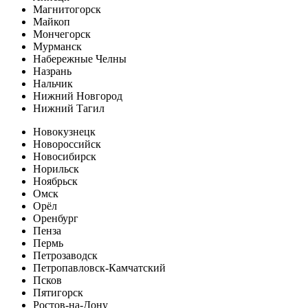
Магнитогорск
Майкоп
Мончегорск
Мурманск
Набережные Челны
Назрань
Нальчик
Нижний Новгород
Нижний Тагил
Новокузнецк
Новороссийск
Новосибирск
Норильск
Ноябрьск
Омск
Орёл
Оренбург
Пенза
Пермь
Петрозаводск
Петропавловск-Камчатский
Псков
Пятигорск
Ростов-на-Дону