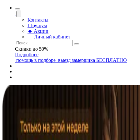
Контакты
Шоу-рум
🔥 Акции
Личный кабинет
Скидки до 50%
Подробнее
помощь
в подборе
выезд замерщика
БЕСПЛАТНО