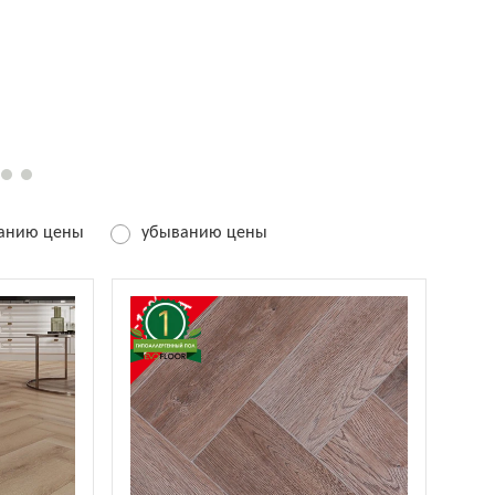
танию цены
убыванию цены
-13%
СКИДКА