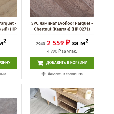
arquet -
SPC ламинат Evofloor Parquet -
ный) (HP
Chestnut (Каштан) (HP 0271)
2
2
м
2 559 ₽
за м
2940
.
4 990 ₽
за упак.
РЗИНУ
ДОБАВИТЬ В КОРЗИНУ
ению
Добавить к сравнению