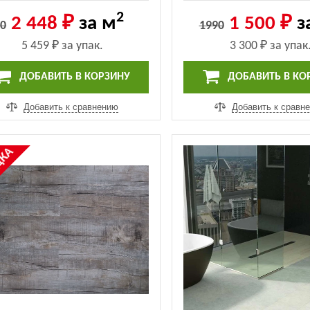
assic Ясень (ECO 134-6 MC)
Vienna (Дуб Vienna) 
2
2 448 ₽
за м
1 500 ₽
з
0
1990
5 459 ₽
за упак.
3 300 ₽
за упак
ДОБАВИТЬ В КОРЗИНУ
ДОБАВИТЬ В КО
Добавить к сравнению
Добавить к сравн
%
ДКА