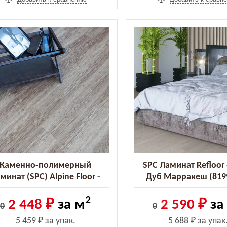
Каменно-полимерный
SPC Ламинат Refloor 
минат (SPC) Alpine Floor -
Дуб Марракеш (819
assic Клён (ECO 140-8 MC)
300416488)
2
2 448 ₽
за м
2 590 ₽
за
0
0
5 459 ₽
за упак.
5 688 ₽
за упак