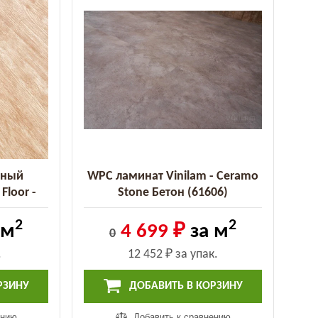
рный
WPC ламинат Vinilam - Ceramo
Floor -
Stone Бетон (61606)
-9 MC)
2
2
 м
4 699 ₽
за м
0
.
12 452 ₽
за упак.
РЗИНУ
ДОБАВИТЬ В КОРЗИНУ
ению
Добавить к сравнению