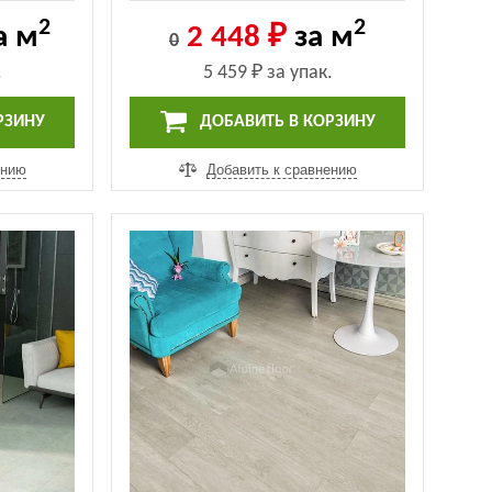
(7280)
Classic Дуб Арктик (ECO 134-7
2
2
MC)
а м
2 448 ₽
за м
0
.
5 459 ₽
за упак.
РЗИНУ
ДОБАВИТЬ В КОРЗИНУ
ению
Добавить к сравнению