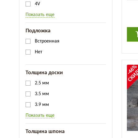
Cl
4V
Показать еще
Подложка
Встроенная
Нет
-46
СКИ
Толщина доски
2.5 мм
3.5 мм
3.9 мм
Показать еще
Толщина шпона