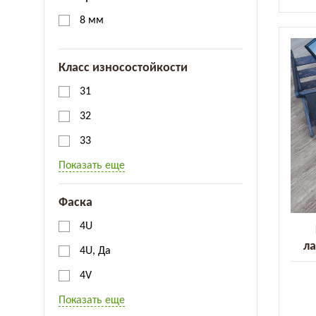
8 мм
Класс износостойкости
31
32
33
Показать еще
Фаска
4U
ла
4U, Да
Cl
4V
Показать еще