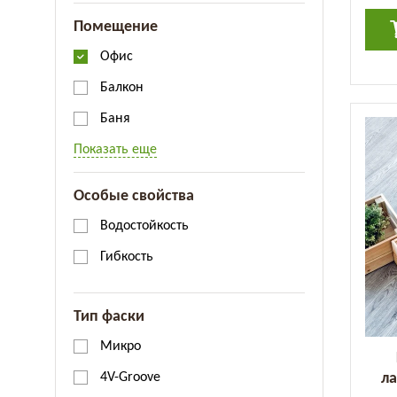
Помещение
Офис
Балкон
Баня
Показать еще
Особые свойства
Водостойкость
Гибкость
Тип фаски
Микро
ла
4V-Groove