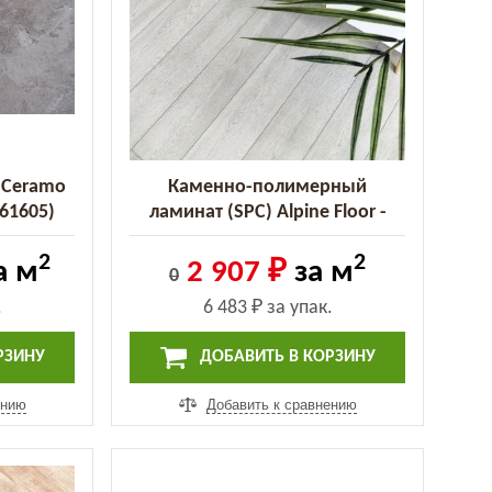
- Ceramo
Каменно-полимерный
61605)
ламинат (SPC) Alpine Floor -
Intense Зимний лес (ECO 9-5)
2
2
(ECO 9-5)
а м
2 907 ₽
за м
0
.
6 483 ₽
за упак.
РЗИНУ
ДОБАВИТЬ В КОРЗИНУ
ению
Добавить к сравнению