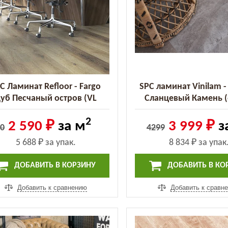
C Ламинат Refloor - Fargo
SPC ламинат Vinilam 
уб Песчаный остров (VL
Сланцевый Камень (
88018-001-300416519)
2
2 590 ₽
за м
3 999 ₽
з
0
4299
5 688 ₽
за упак.
8 834 ₽
за упак
ДОБАВИТЬ В КОРЗИНУ
ДОБАВИТЬ В КО
Добавить к сравнению
Добавить к сравн