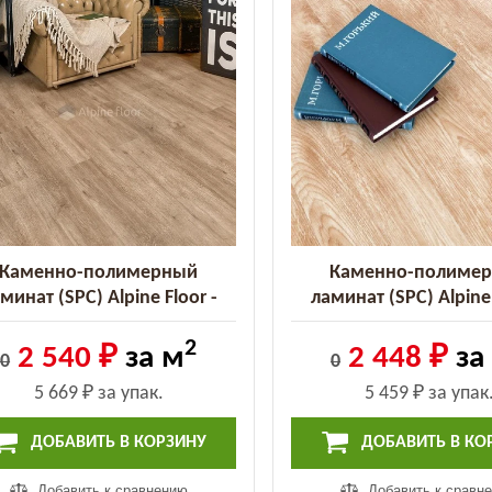
Каменно-полимерный
Каменно-полиме
минат (SPC) Alpine Floor -
ламинат (SPC) Alpine 
nd Sequoia Карите (ECO 11-
Classic Бук (ECO 152
2
9) (ECO 11-9)
2 540 ₽
за м
2 448 ₽
за
0
0
5 669 ₽
за упак.
5 459 ₽
за упак
ДОБАВИТЬ В КОРЗИНУ
ДОБАВИТЬ В КО
Добавить к сравнению
Добавить к сравн