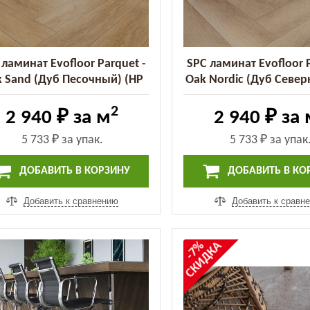
 ламинат Evofloor Parquet -
SPC ламинат Evofloor P
 Sand (Дуб Песочный) (HP
Oak Nordic (Дуб Север
0090)
0035)
2
2 940 ₽
за м
2 940 ₽
за 
5 733 ₽
за упак.
5 733 ₽
за упак
ДОБАВИТЬ В КОРЗИНУ
ДОБАВИТЬ В КО
Добавить к сравнению
Добавить к сравн
СКИДКА
-7%