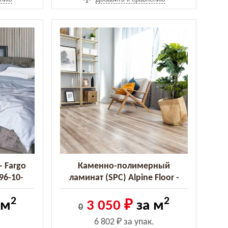
- Fargo
Каменно-полимерный
96-10-
ламинат (SPC) Alpine Floor -
Real Wood Дуб Carry (ECO 2-10
2
2
MC) (ECO 2-10 MC)
 м
3 050 ₽
за м
0
.
6 802 ₽
за упак.