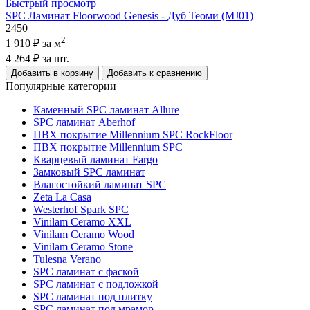
Быстрый просмотр
SPC Ламинат Floorwood Genesis - Дуб Теоми (MJ01)
2450
2
1 910 ₽
за м
4 264 ₽
за шт.
Добавить в корзину
Добавить к сравнению
Популярные категории
Каменный SPC ламинат Allure
SPC ламинат Aberhof
ПВХ покрытие Millennium SPC RockFloor
ПВХ покрытие Millennium SPC
Кварцевый ламинат Fargo
Замковый SPC ламинат
Влагостойкий ламинат SPC
Zeta La Casa
Westerhof Spark SPC
Vinilam Ceramo XXL
Vinilam Ceramo Wood
Vinilam Ceramo Stone
Tulesna Verano
SPC ламинат с фаской
SPC ламинат с подложкой
SPC ламинат под плитку
SPC ламинат под мрамор