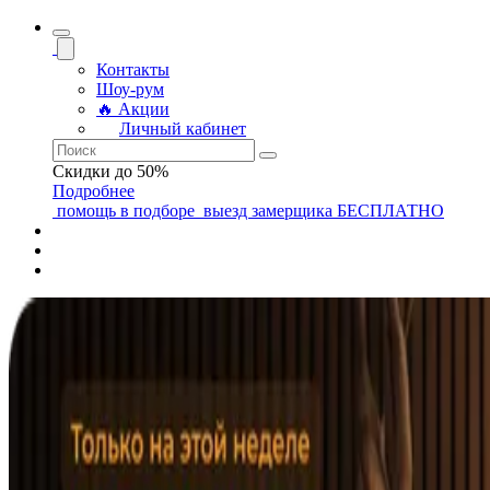
Контакты
Шоу-рум
🔥 Акции
Личный кабинет
Скидки до 50%
Подробнее
помощь
в подборе
выезд замерщика
БЕСПЛАТНО