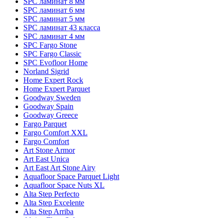
SPC ламинат 8 мм
SPC ламинат 6 мм
SPC ламинат 5 мм
SPC ламинат 43 класса
SPC ламинат 4 мм
SPC Fargo Stone
SPC Fargo Classic
SPC Evofloor Home
Norland Sigrid
Home Expert Rock
Home Expert Parquet
Goodway Sweden
Goodway Spain
Goodway Greece
Fargo Parquet
Fargo Comfort XXL
Fargo Comfort
Art Stone Armor
Art East Unica
Art East Art Stone Airy
Aquafloor Space Parquet Light
Aquafloor Space Nuts XL
Alta Step Perfecto
Alta Step Excelente
Alta Step Arriba